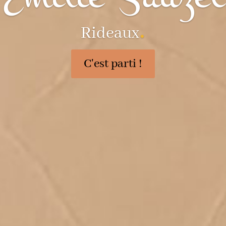
.
.
Mobilier personnalisable
Rideaux
C'est parti !
C'est parti !